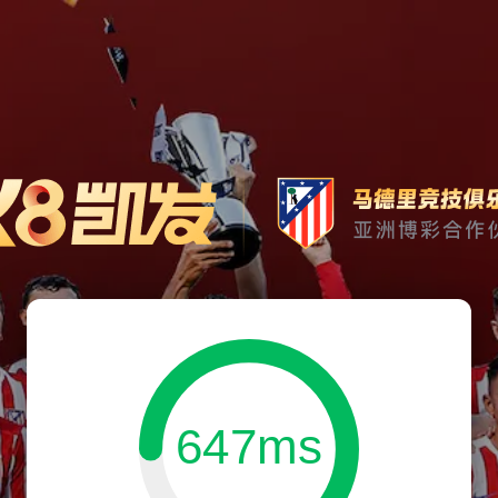
647ms