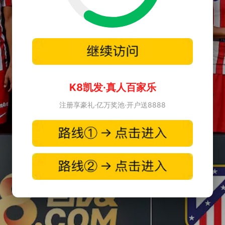
K8凯发·真人百家乐
注册享豪礼·亿万奖池·开户送8888